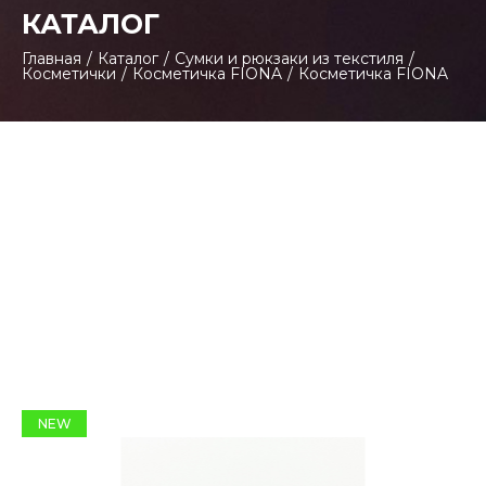
КАТАЛОГ
Главная
/
Каталог
/
Сумки и рюкзаки из текстиля
/
Косметички
/
Косметичка FIONA
/
Косметичка FIONA
NEW