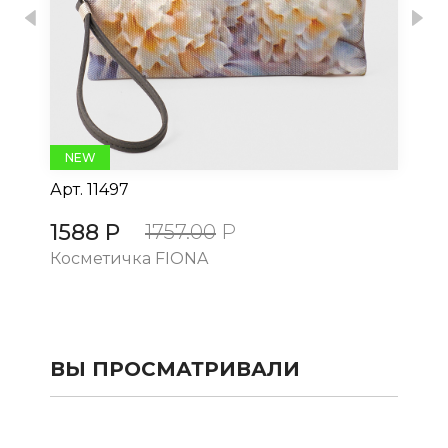
Previous
Nex
NEW
Арт.
11497
Ар
1588 Р
15
1757.00
Р
Косметичка FIONA
Ко
ВЫ ПРОСМАТРИВАЛИ