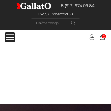
8 (913) 974 09 84
Вход
/
Регистрация
0