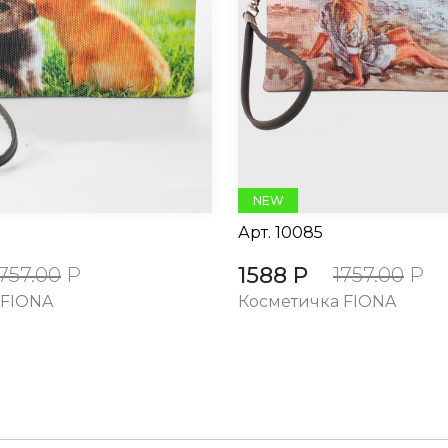
NEW
Арт.
10085
1588 Р
1757.00
Р
1757.00
Р
 FIONA
Косметичка FIONA