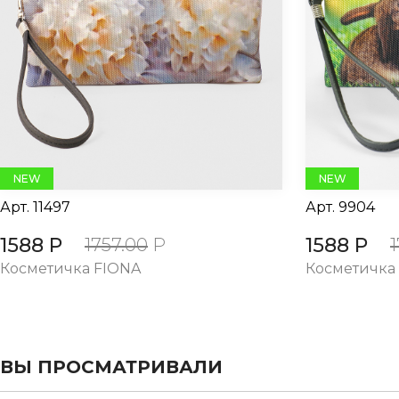
evious
NEW
NEW
Арт.
11497
Арт.
9904
1588 Р
1588 Р
1757.00
Р
Косметичка FIONA
Косметичка
ВЫ ПРОСМАТРИВАЛИ