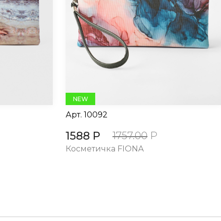
NEW
Арт.
10092
1588 Р
1757.00
Р
Косметичка FIONA