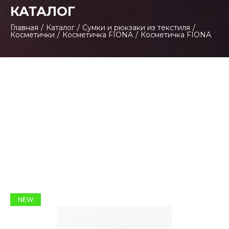
КАТАЛОГ
Главная
/
Каталог
/
Сумки и рюкзаки из текстиля
/
Косметички
/
Косметичка FIONA
/
Косметичка FIONA
NEW