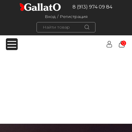
8 (913) 974 09 84
Вход
/
Регистрация
0