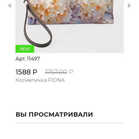
Previous
Nex
NEW
Арт.
11497
Ар
1588 Р
15
1757.00
Р
Косметичка FIONA
Ко
ВЫ ПРОСМАТРИВАЛИ