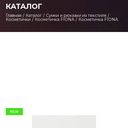
КАТАЛОГ
Главная
/
Каталог
/
Сумки и рюкзаки из текстиля
/
Косметички
/
Косметичка FIONA
/
Косметичка FIONA
NEW