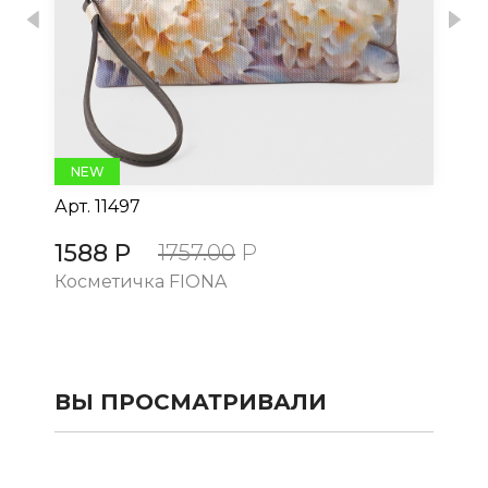
Previous
Nex
NEW
Арт.
11497
Ар
1588 Р
15
1757.00
Р
Косметичка FIONA
Ко
ВЫ ПРОСМАТРИВАЛИ