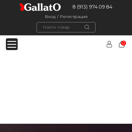
8 (913) 974 09 84
Вход
/
Регистрация
0