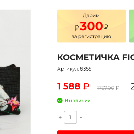
КОСМЕТИЧКА FI
Артикул:
8355
1 588
₽
-
1757.00
Р
В наличии