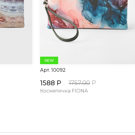
NEW
Арт.
10092
1588 Р
1757.00
Р
Косметичка FIONA