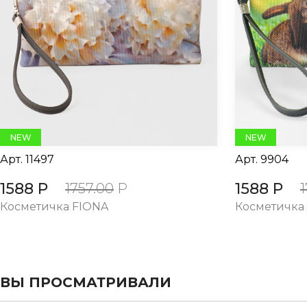
evious
NEW
NEW
Арт.
11497
Арт.
9904
1588 Р
1588 Р
1757.00
Р
Косметичка FIONA
Косметичка
ВЫ ПРОСМАТРИВАЛИ