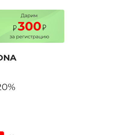
ONA
20%