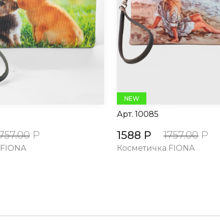
NEW
Арт.
10085
1588 Р
1757.00
Р
1757.00
Р
 FIONA
Косметичка FIONA