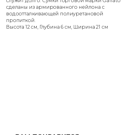
служит долго. Сумки торговой марки Gallato
сделаны из армированного нейлона с
водоотталкивающей полиуретановой
пропиткой.
Высота 12 см, Глубина 6 см, Ширина 21 см