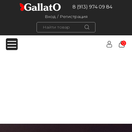
8 (913) 974 09 84
Вход
/
Регистрация
0