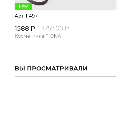
NEW
Арт.
11497
Ар
1588 Р
15
1757.00
Р
Косметичка FIONA
Ко
ВЫ ПРОСМАТРИВАЛИ
КАТАЛОГ