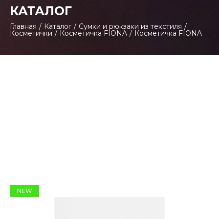
КАТАЛОГ
Главная
/
Каталог
/
Сумки и рюкзаки из текстиля
/
Косметички
/
Косметичка FIONA
/
Косметичка FIONA
NEW