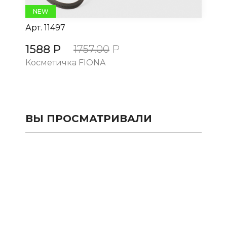
NEW
Арт.
11497
Ар
1588 Р
15
1757.00
Р
Косметичка FIONA
Ко
ВЫ ПРОСМАТРИВАЛИ
КАТАЛОГ