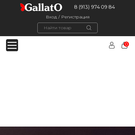
8 (913) 974 09 84
Вход
/
Регистрация
0