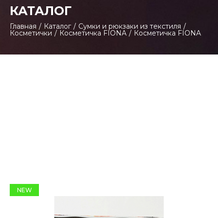
КАТАЛОГ
Главная
/
Каталог
/
Сумки и рюкзаки из текстиля
/
Косметички
/
Косметичка FIONA
/
Косметичка FIONA
NEW