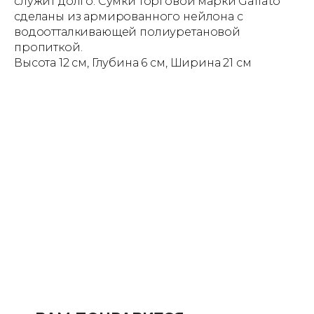
служит долго. Сумки торговой марки Gallato
сделаны из армированного нейлона с
водоотталкивающей полиуретановой
пропиткой.
Высота 12 см, Глубина 6 см, Ширина 21 см