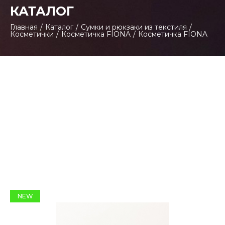
КАТАЛОГ
Главная
/
Каталог
/
Сумки и рюкзаки из текстиля
/
Косметички
/
Косметичка FIONA
/
Косметичка FIONA
NEW