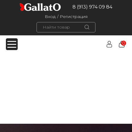
8 (913) 974 09 84
Вход
/
Регистрация
0