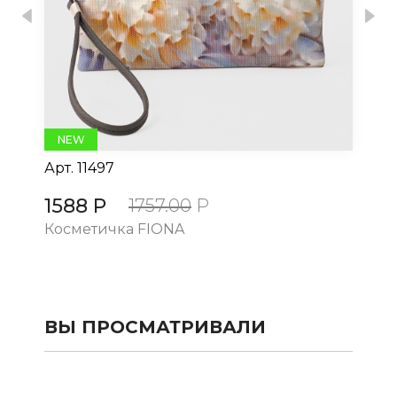
Previous
Nex
NEW
Арт.
11497
Ар
1588 Р
15
1757.00
Р
Косметичка FIONA
Ко
ВЫ ПРОСМАТРИВАЛИ