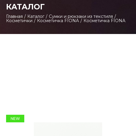
КАТАЛОГ
Главная
/
Каталог
/
Сумки и рюкзаки из текстиля
/
Косметички
/
Косметичка FIONA
/
Косметичка FIONA
NEW