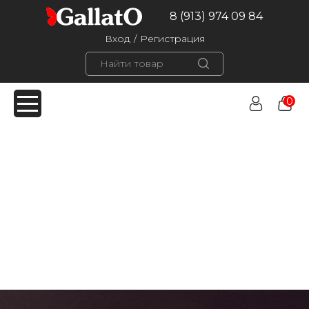
8 (913) 974 09 84
Вход
/
Регистрация
0