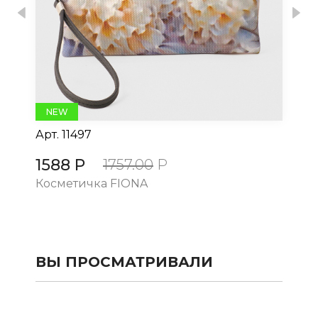
Previous
Nex
NEW
Арт.
11497
Ар
1588 Р
15
1757.00
Р
Косметичка FIONA
Ко
ВЫ ПРОСМАТРИВАЛИ