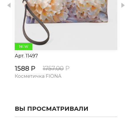
Previous
Nex
NEW
Арт.
11497
Ар
1588 Р
15
1757.00
Р
Косметичка FIONA
Ко
ВЫ ПРОСМАТРИВАЛИ