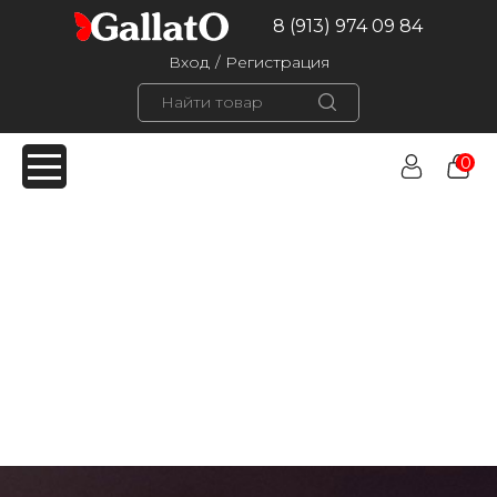
8 (913) 974 09 84
Вход
/
Регистрация
0