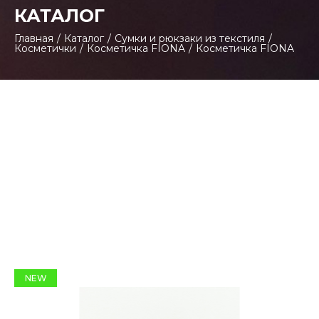
КАТАЛОГ
Главная
/
Каталог
/
Сумки и рюкзаки из текстиля
/
Косметички
/
Косметичка FIONA
/
Косметичка FIONA
NEW