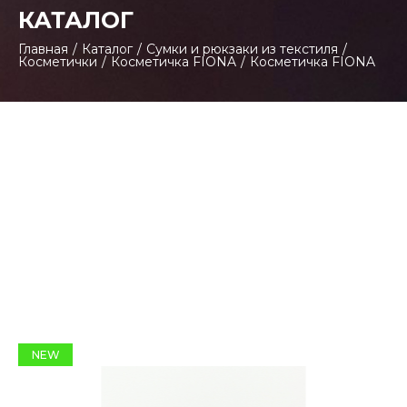
КАТАЛОГ
Главная
/
Каталог
/
Сумки и рюкзаки из текстиля
/
Косметички
/
Косметичка FIONA
/
Косметичка FIONA
NEW