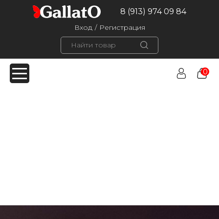
8 (913) 974 09 84
Вход
/
Регистрация
0