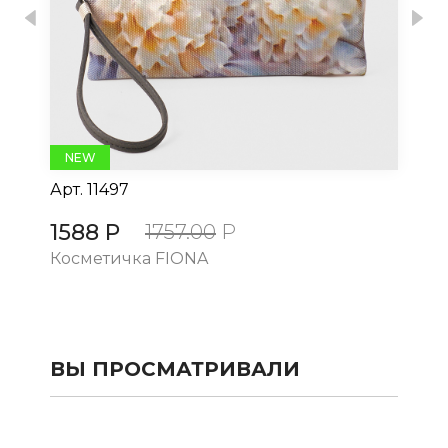
Previous
Nex
NEW
Арт.
11497
Ар
1588 Р
15
1757.00
Р
Косметичка FIONA
Ко
ВЫ ПРОСМАТРИВАЛИ