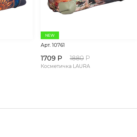
NEW
Арт.
10761
1709 Р
1880
Р
Косметичка LAURA