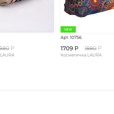
NEW
Арт.
10756
1709 Р
1880
Р
1880
Р
 LAURA
Косметичка LAURA