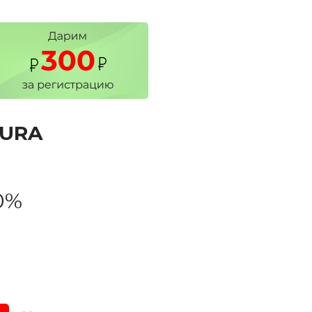
AURA
0%