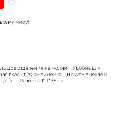
всему миру!
большое отделение на молнии. Удобна для
нал входит 20 см линейка, циркуль в чехле и
долго. Размер 21*11*9,5 см