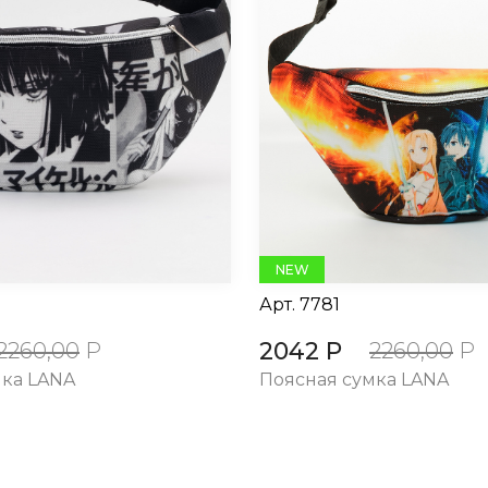
NEW
Арт.
7781
2042 Р
2260,00
Р
2260,00
Р
мка LANA
Поясная сумка LANA