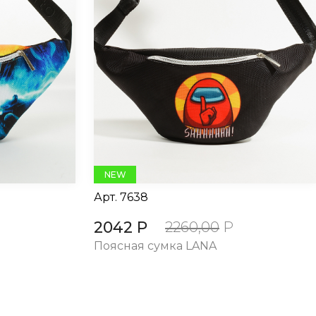
NEW
Арт.
7638
2042 Р
2260,00
Р
Поясная сумка LANA