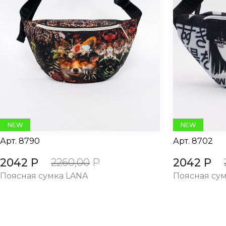
evious
NEW
NEW
Арт.
8790
Арт.
8702
2042 Р
2042 Р
2260,00
Р
Поясная сумка LANA
Поясная су