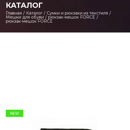
КАТАЛОГ
Главная
/
Каталог
/
Сумки и рюкзаки из текстиля
/
Мешки для обуви
/
рюкзак-мешок FORCE
/
рюкзак-мешок FORCE
NEW