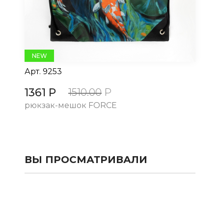
NEW
Арт.
9253
Ар
1361 Р
13
1510.00
Р
рюкзак-мешок FORCE
рю
ВЫ ПРОСМАТРИВАЛИ