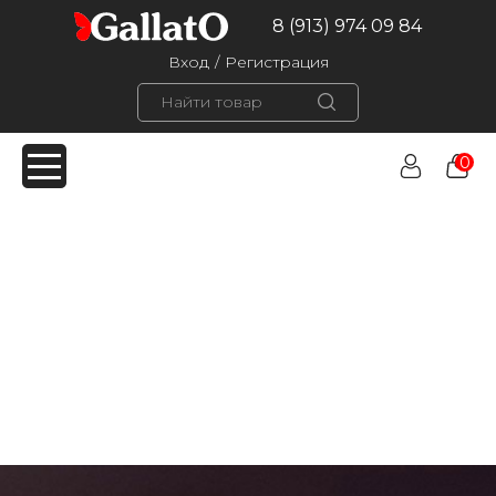
8 (913) 974 09 84
Вход
/
Регистрация
0