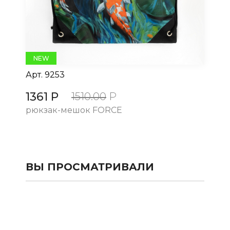
NEW
Арт.
9253
Ар
1361 Р
13
1510.00
Р
рюкзак-мешок FORCE
рю
ВЫ ПРОСМАТРИВАЛИ