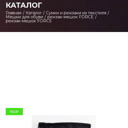
КАТАЛОГ
Главная
/
Каталог
/
Сумки и рюкзаки из текстиля
/
Мешки для обуви
/
рюкзак-мешок FORCE
/
рюкзак-мешок FORCE
NEW