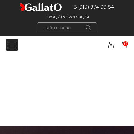
8 (913) 974 09 84
Вход
/
Регистрация
0