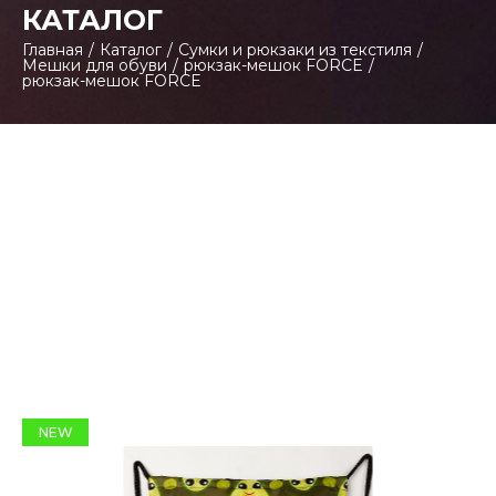
КАТАЛОГ
Главная
/
Каталог
/
Сумки и рюкзаки из текстиля
/
Мешки для обуви
/
рюкзак-мешок FORCE
/
рюкзак-мешок FORCE
NEW