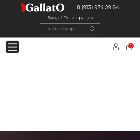
8 (913) 974 09 84
Вход
/
Регистрация
0