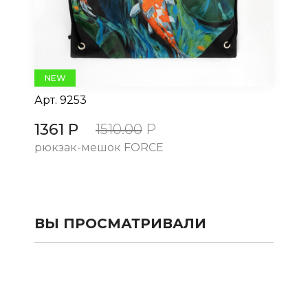
NEW
Арт.
9253
Ар
1361 Р
13
1510.00
Р
рюкзак-мешок FORCE
рю
ВЫ ПРОСМАТРИВАЛИ