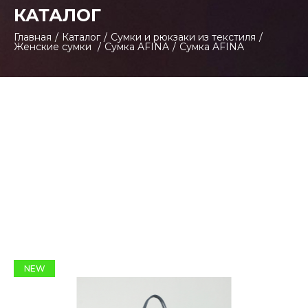
КАТАЛОГ
Главная
/
Каталог
/
Сумки и рюкзаки из текстиля
/
Женские сумки
/
Сумка AFINA
/
Сумка AFINA
NEW