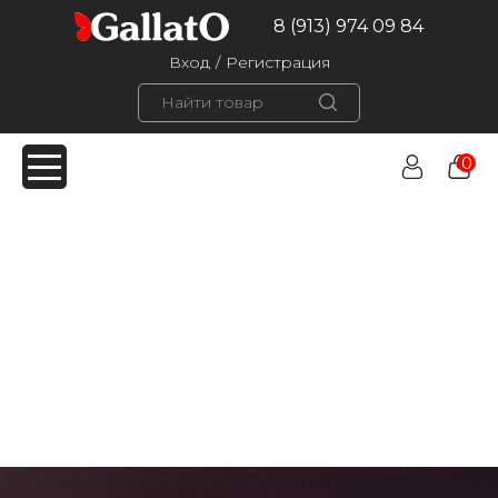
8 (913) 974 09 84
Вход
/
Регистрация
0