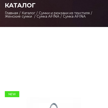
КАТАЛОГ
Главная
/
Каталог
/
Сумки и рюкзаки из текстиля
/
Женские сумки
/
Сумка AFINA
/
Сумка AFINA
NEW