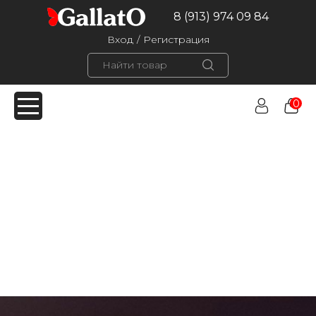
8 (913) 974 09 84
Вход
/
Регистрация
0