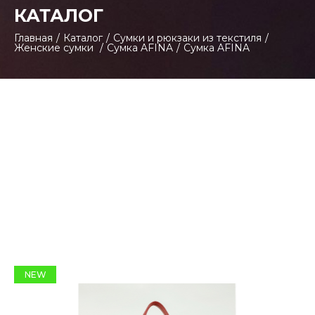
КАТАЛОГ
Главная
/
Каталог
/
Сумки и рюкзаки из текстиля
/
Женские сумки
/
Сумка AFINA
/
Сумка AFINA
NEW