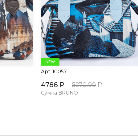
NEW
Арт.
10057
4786 Р
5270.00
Р
Сумка BRUNO