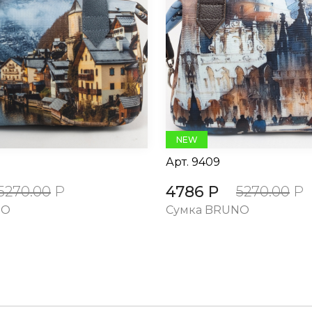
NEW
Арт.
9409
4786 Р
5270.00
Р
5270.00
Р
NO
Сумка BRUNO