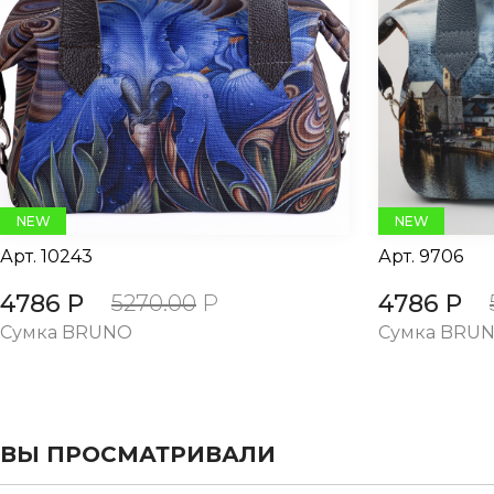
evious
NEW
NEW
Арт.
10243
Арт.
9706
4786 Р
4786 Р
5270.00
Р
Сумка BRUNO
Сумка BRU
ВЫ ПРОСМАТРИВАЛИ