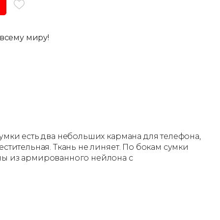
всему миру!
сумки есть два небольших кармана для телефона,
естительная. Ткань не линяет. По бокам сумки
аны из армированного нейлона с