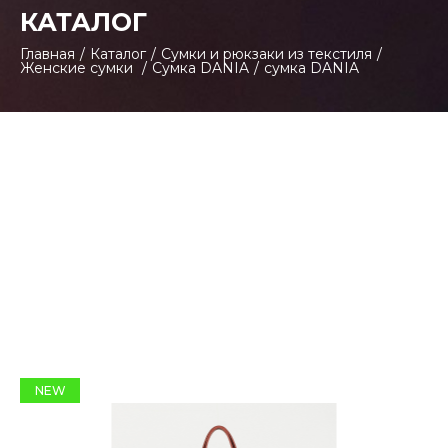
КАТАЛОГ
Главная
/
Каталог
/
Сумки и рюкзаки из текстиля
/
Женские сумки
/
Сумка DANIA
/
сумка DANIA
NEW