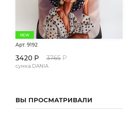
NEW
Арт.
9192
Ар
3420 Р
3
3765
Р
сумка DANIA
су
ВЫ ПРОСМАТРИВАЛИ