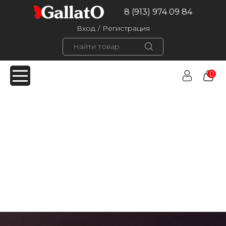
8 (913) 974 09 84
Вход
/
Регистрация
0