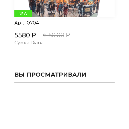
NEW
Арт.
10704
Ар
5580 Р
5
6150.00
Р
Сумка Diana
Су
ВЫ ПРОСМАТРИВАЛИ
КАТАЛОГ