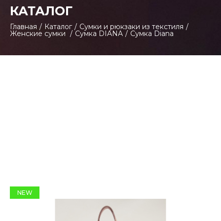
КАТАЛОГ
Главная
/
Каталог
/
Сумки и рюкзаки из текстиля
/
Женские сумки
/
Сумка DIANA
/
Сумка Diana
NEW