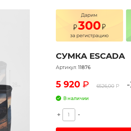
СУМКА ESCADA
Артикул:
11876
5 920
₽
6526,00
Р
В наличии