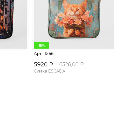
NEW
Арт.
11568
5920 Р
6526,00
Р
Сумка ESCADA