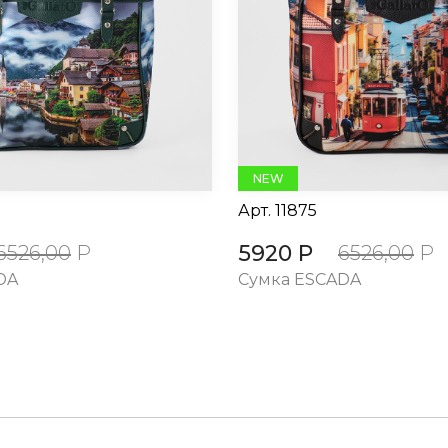
NEW
Арт.
11875
5920 Р
6526,00
Р
6526,00
Р
DA
Сумка ESCADA