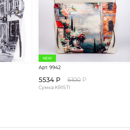
NEW
Арт.
9942
5534 Р
6100
Р
Сумка KRISTI