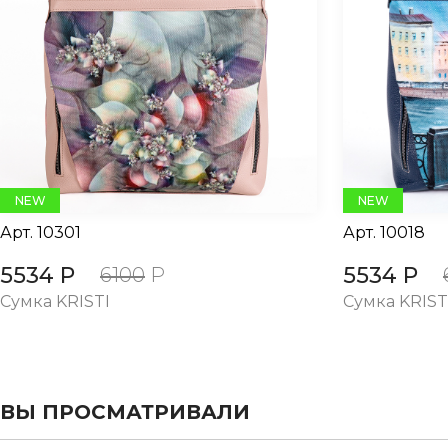
evious
NEW
NEW
Арт.
10301
Арт.
10018
5534 Р
5534 Р
6100
Р
Сумка KRISTI
Сумка KRIST
ВЫ ПРОСМАТРИВАЛИ