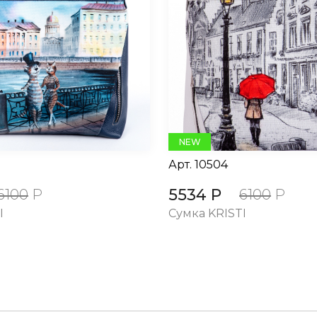
NEW
Арт.
10504
5534 Р
6100
Р
6100
Р
I
Сумка KRISTI