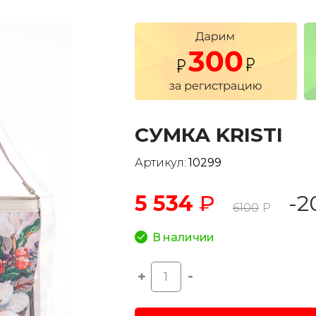
СУМКА KRISTI
Артикул:
10299
5 534
₽
-2
6100
Р
В наличии