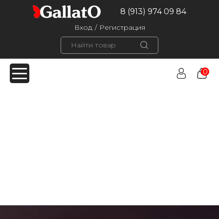
8 (913) 974 09 84
Вход
/
Регистрация
0