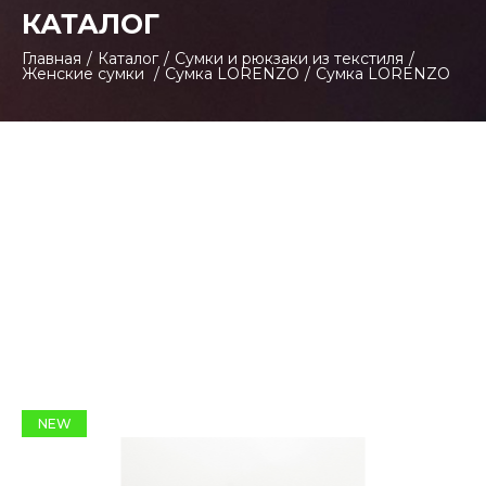
КАТАЛОГ
Главная
/
Каталог
/
Сумки и рюкзаки из текстиля
/
Женские сумки
/
Сумка LORENZO
/
Сумка LORENZO
NEW