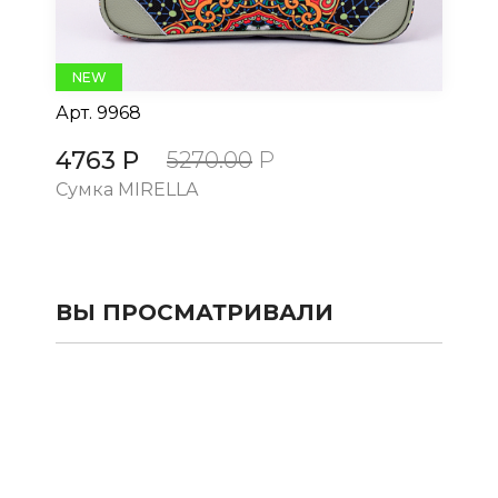
NEW
Арт.
9968
Ар
4763 Р
4
5270.00
Р
Сумка MIRELLA
Су
ВЫ ПРОСМАТРИВАЛИ