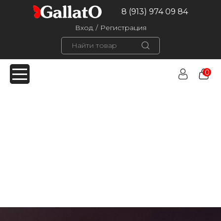
8 (913) 974 09 84
Вход
/
Регистрация
0