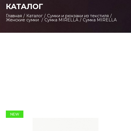
КАТАЛОГ
Главная
/
Каталог
/
Сумки и рюкзаки из текстиля
/
Женские сумки
/
Сумка MIRELLA
/
Сумка MIRELLA
NEW