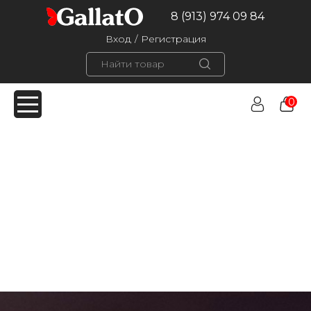
8 (913) 974 09 84
Вход
/
Регистрация
0