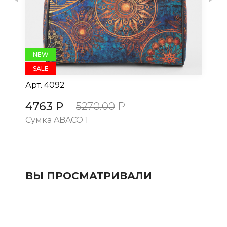
NEW
SALE
Арт.
4092
Ар
4763 Р
4
5270.00
Р
Сумка ABACO 1
Су
ВЫ ПРОСМАТРИВАЛИ