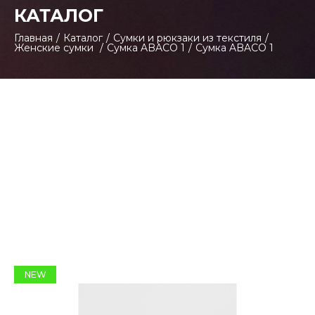
КАТАЛОГ
Главная
/
Каталог
/
Сумки и рюкзаки из текстиля
/
Женские сумки
/
Cумка ABACO 1
/
Сумка ABACO 1
NEW