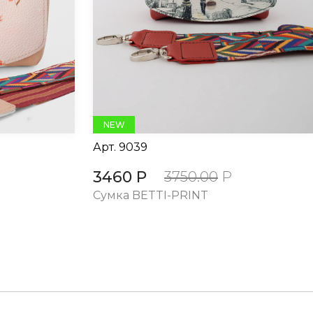
NEW
Арт.
9039
3460 Р
3750.00
Р
Cумка BETTI-PRINT