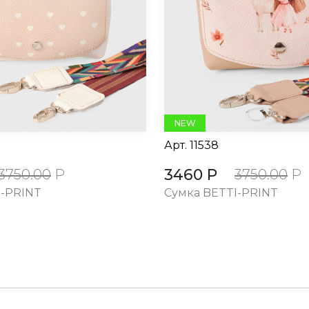
NEW
Арт.
11538
3460 Р
3750.00
Р
3750.00
Р
I-PRINT
Cумка BETTI-PRINT