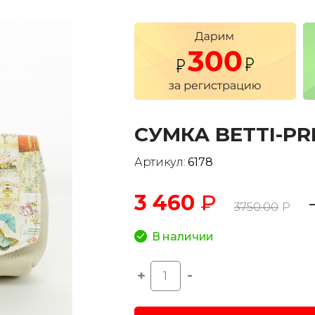
CУМКА BETTI-PR
Артикул:
6178
3 460
₽
3750.00
Р
В наличии