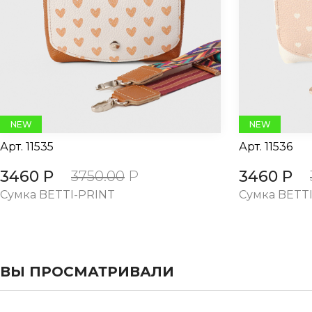
evious
NEW
NEW
Арт.
11535
Арт.
11536
3460 Р
3460 Р
3750.00
Р
Cумка BETTI-PRINT
Cумка BETT
ВЫ ПРОСМАТРИВАЛИ