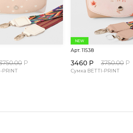
NEW
Арт.
11538
3460 Р
3750.00
Р
3750.00
Р
I-PRINT
Cумка BETTI-PRINT