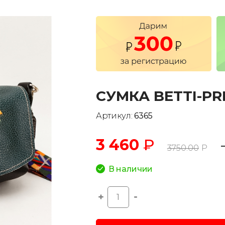
CУМКА BETTI-PR
Артикул:
6365
3 460
₽
3750.00
Р
В наличии