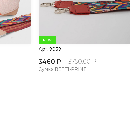
NEW
Арт.
9039
3460 Р
3750.00
Р
Cумка BETTI-PRINT