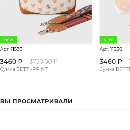
NEW
NEW
Арт.
11535
Арт.
11536
3460 Р
3460 Р
3750.00
Р
Cумка BETTI-PRINT
Cумка BETT
ВЫ ПРОСМАТРИВАЛИ