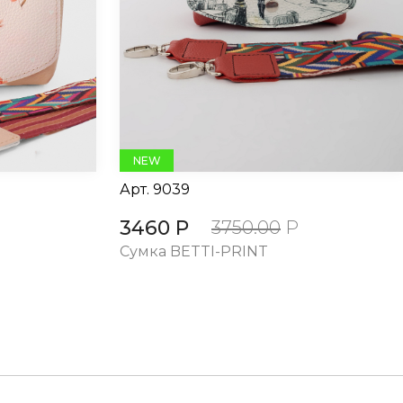
NEW
Арт.
9039
3460 Р
3750.00
Р
Cумка BETTI-PRINT