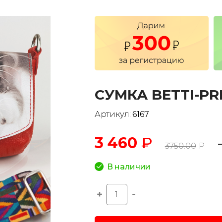
CУМКА BETTI-PR
Артикул:
6167
3 460
₽
3750.00
Р
В наличии