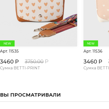
evious
NEW
NEW
Арт.
11535
Арт.
11536
3460 Р
3460 Р
3750.00
Р
Cумка BETTI-PRINT
Cумка BETT
ВЫ ПРОСМАТРИВАЛИ