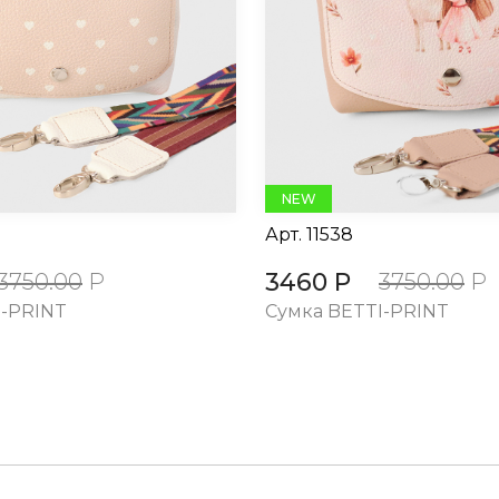
NEW
Арт.
11538
3460 Р
3750.00
Р
3750.00
Р
I-PRINT
Cумка BETTI-PRINT