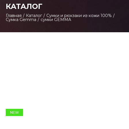
КАТАЛОГ
Главная
/
Каталог
/
Сумки и рюкзаки из кожи 100%
/
Сумка Gemma
/
сумки GEMMA
NEW