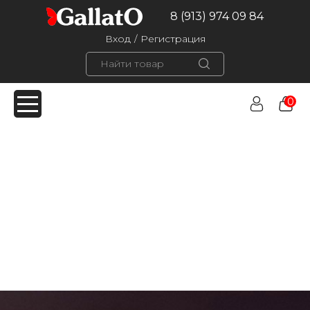
8 (913) 974 09 84
Вход
/
Регистрация
0