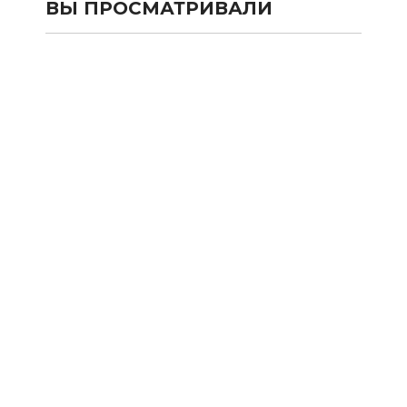
ВЫ ПРОСМАТРИВАЛИ
КАТАЛОГ
SALE
Сумки и рюкзаки из текстиля
Сумки и рюкзаки из кожи 100%
Аксессуары из кожи 100%
Одежда
Подарочные карты
Новости
Акции
Оплата и Доставка
Франшиза