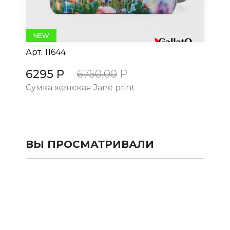
NEW
Арт.
11644
Ар
6295 Р
6
6750.00
Р
Сумка женская Jane print
Су
ВЫ ПРОСМАТРИВАЛИ