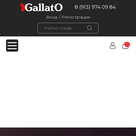
8 (913) 974 09 84
Вход
/
Регистрация
0