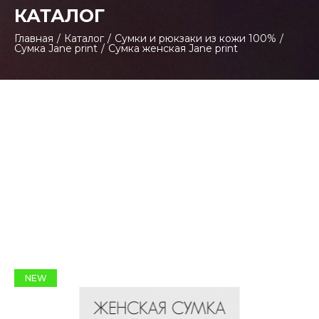
КАТАЛОГ
Главная
/
Каталог
/
Сумки и рюкзаки из кожи 100%
/
Сумка Jane print
/
Сумка женская Jane print
NEW