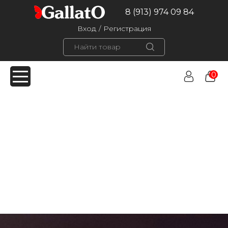
8 (913) 974 09 84
Вход
/
Регистрация
0