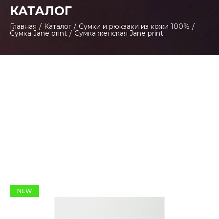
КАТАЛОГ
Главная
/
Каталог
/
Сумки и рюкзаки из кожи 100%
/
Сумка Jane print
/
Сумка женская Jane print
NEW