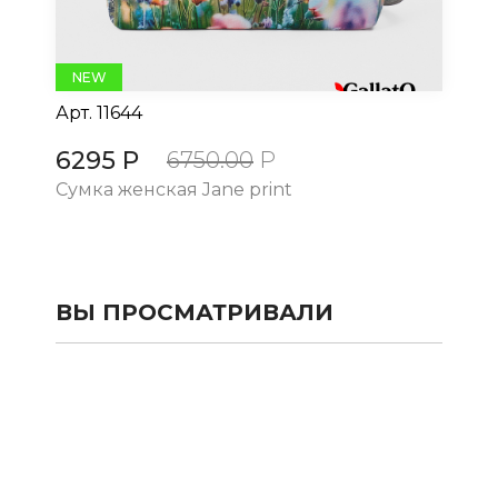
NEW
Арт.
11644
Ар
6295 Р
6
6750.00
Р
Сумка женская Jane print
Су
ВЫ ПРОСМАТРИВАЛИ