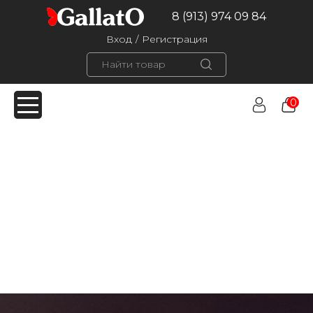
8 (913) 974 09 84
Вход
/
Регистрация
0