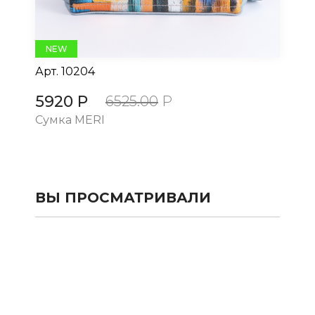
NEW
Арт.
10204
Ар
5920 Р
5
6525.00
Р
Сумка MERI
Су
ВЫ ПРОСМАТРИВАЛИ