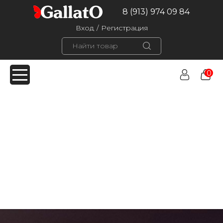
8 (913) 974 09 84
Вход
/
Регистрация
0