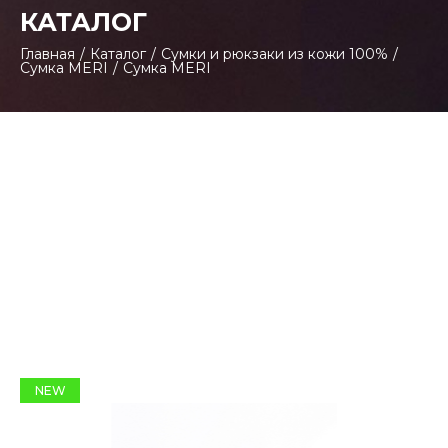
КАТАЛОГ
Главная
/
Каталог
/
Сумки и рюкзаки из кожи 100%
/
Сумка MERI
/
Сумка MERI
NEW