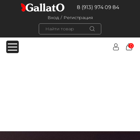
8 (913) 974 09 84
Вход
/
Регистрация
0