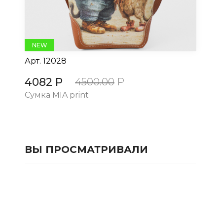
NEW
Арт.
12028
Ар
4082 Р
4
4500.00
Р
Сумка MIA print
Су
ВЫ ПРОСМАТРИВАЛИ