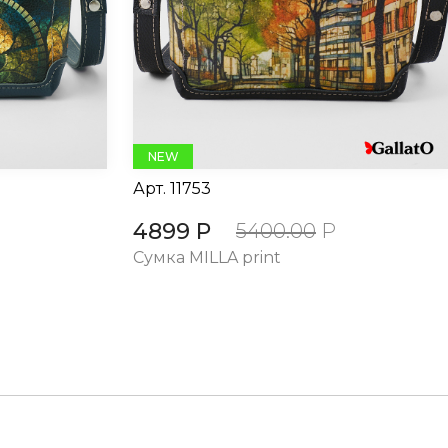
NEW
Арт.
11753
4899 Р
5400.00
Р
Сумка MILLA print