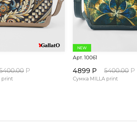
NEW
Арт.
10061
4899 Р
5400.00
Р
5400.00
Р
print
Сумка MILLA print