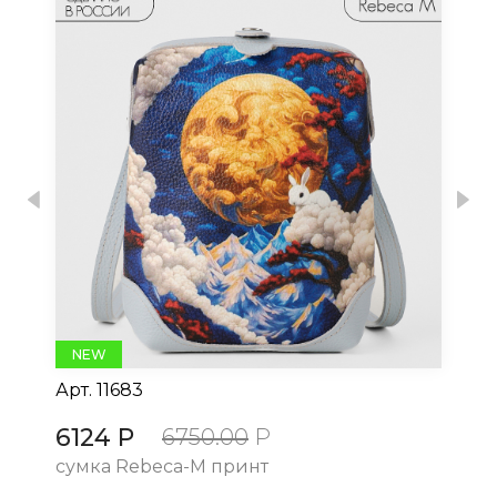
Previous
Nex
NEW
Арт.
11683
Ар
6124 Р
61
6750.00
Р
сумка Rebeca-M принт
су