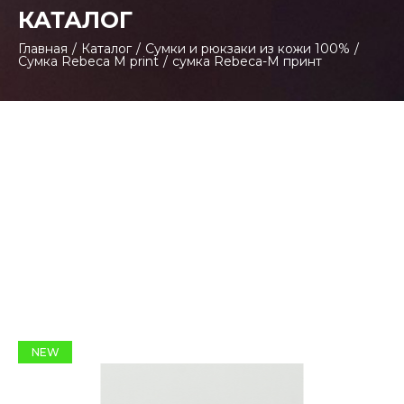
КАТАЛОГ
Главная
/
Каталог
/
Сумки и рюкзаки из кожи 100%
/
Сумка Rebeca M print
/
сумка Rebeca-M принт
NEW