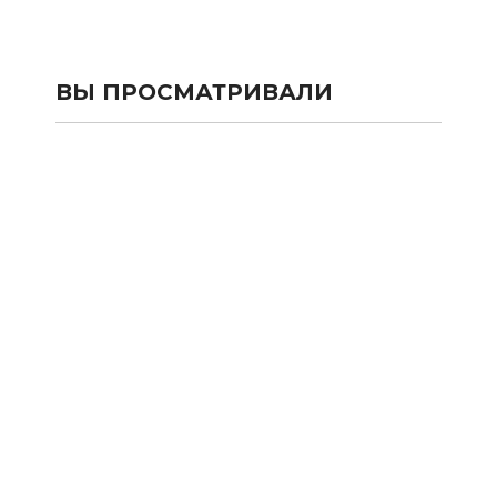
ВЫ ПРОСМАТРИВАЛИ
КАТАЛОГ
SALE
Сумки и рюкзаки из текстиля
Сумки и рюкзаки из кожи 100%
Аксессуары из кожи 100%
Одежда
Подарочные карты