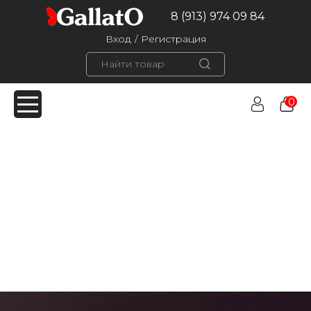
8 (913) 974 09 84
Вход
/
Регистрация
0