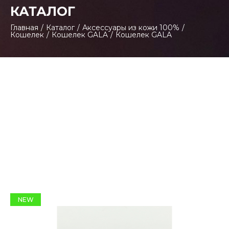
КАТАЛОГ
Главная
/
Каталог
/
Аксессуары из кожи 100%
/
Кошелек
/
Кошелек GALA
/
Кошелек GALA
NEW