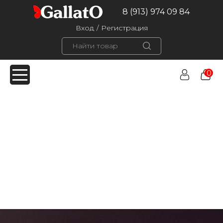
8 (913) 974 09 84
Вход
/
Регистрация
0