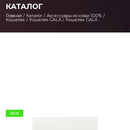
КАТАЛОГ
Главная
/
Каталог
/
Аксессуары из кожи 100%
/
Кошелек
/
Кошелек GALA
/
Кошелек GALA
NEW