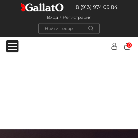
8 (913) 974 09 84
Вход
/
Регистрация
0