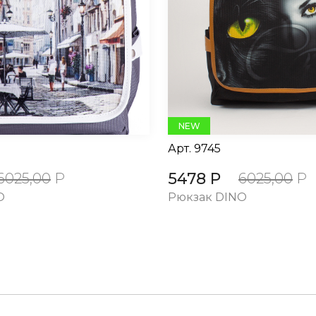
NEW
Арт.
9745
5478 Р
6025,00
Р
6025,00
Р
O
Рюкзак DINO