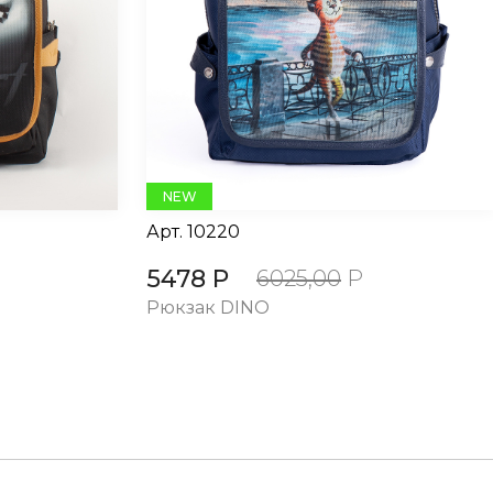
NEW
Арт.
10220
5478 Р
6025,00
Р
Рюкзак DINO