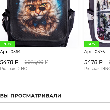
evious
NEW
NEW
Арт.
10364
Арт.
10376
5478 Р
5478 Р
6025,00
Р
Рюкзак DINO
Рюкзак DIN
ВЫ ПРОСМАТРИВАЛИ