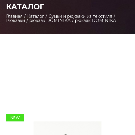
КАТАЛОГ
Главная
/
Каталог
/
Сумки и рюкзаки из текстиля
/
Рюкзаки
/
рюкзак DOMINIKA
/
рюкзак DOMINIKA
NEW