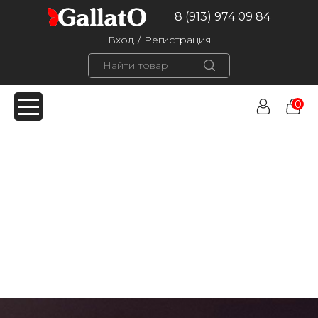
8 (913) 974 09 84
Вход
/
Регистрация
0