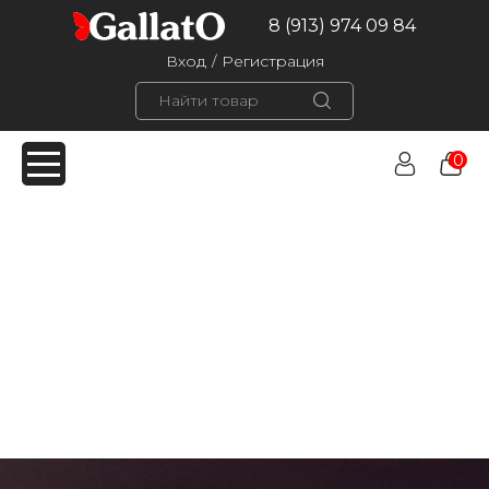
8 (913) 974 09 84
Вход
/
Регистрация
0