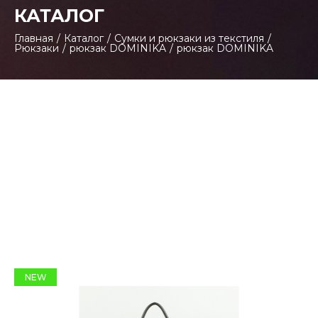
КАТАЛОГ
Главная
/
Каталог
/
Сумки и рюкзаки из текстиля
/
Рюкзаки
/
рюкзак DOMINIKA
/
рюкзак DOMINIKA
NEW