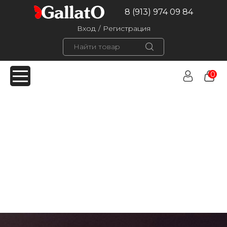
8 (913) 974 09 84
Вход
/
Регистрация
0