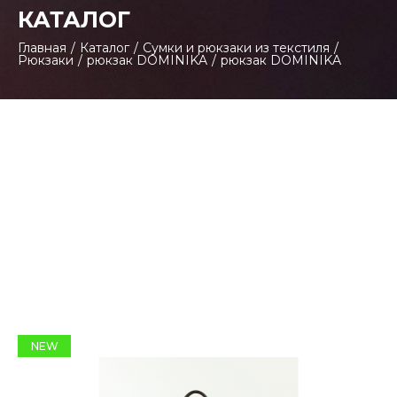
КАТАЛОГ
Главная
/
Каталог
/
Сумки и рюкзаки из текстиля
/
Рюкзаки
/
рюкзак DOMINIKA
/
рюкзак DOMINIKA
NEW