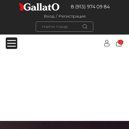
8 (913) 974 09 84
Вход
/
Регистрация
0