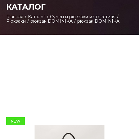
КАТАЛОГ
Главная
/
Каталог
/
Сумки и рюкзаки из текстиля
/
Рюкзаки
/
рюкзак DOMINIKA
/
рюкзак DOMINIKA
NEW