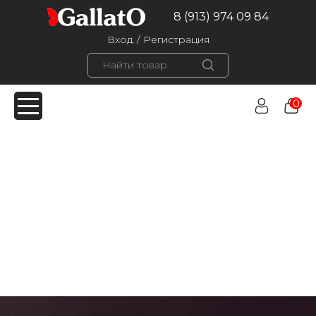
8 (913) 974 09 84
Вход
/
Регистрация
0