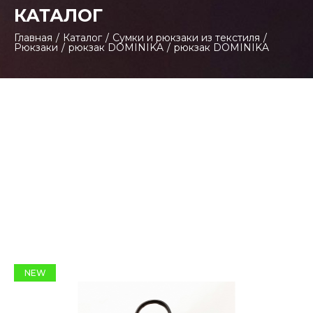
КАТАЛОГ
Главная
/
Каталог
/
Сумки и рюкзаки из текстиля
/
Рюкзаки
/
рюкзак DOMINIKA
/
рюкзак DOMINIKA
NEW