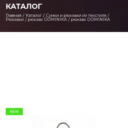
КАТАЛОГ
Главная
/
Каталог
/
Сумки и рюкзаки из текстиля
/
Рюкзаки
/
рюкзак DOMINIKA
/
рюкзак DOMINIKA
NEW