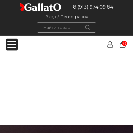
8 (913) 974 09 84
Вход
/
Регистрация
0