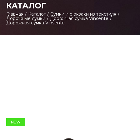
КАТАЛОГ
Главная
/
Каталог
/
Сумки и рюкзаки из текстиля
/
Дорожные сумки
/
Дорожная сумка Vinsente
/
Дорожная сумка Vinsente
NEW