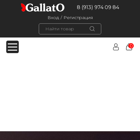
8 (913) 974 09 84
Вход
/
Регистрация
0