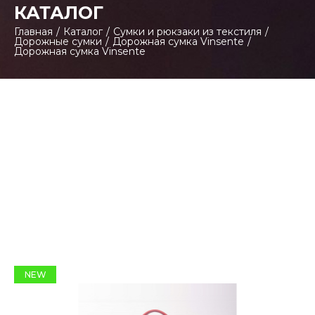
КАТАЛОГ
Главная
/
Каталог
/
Сумки и рюкзаки из текстиля
/
Дорожные сумки
/
Дорожная сумка Vinsente
/
Дорожная сумка Vinsente
NEW