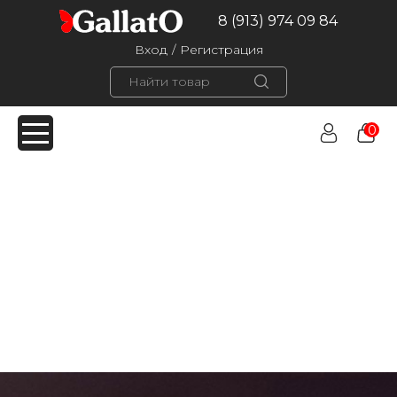
8 (913) 974 09 84
Вход
/
Регистрация
0