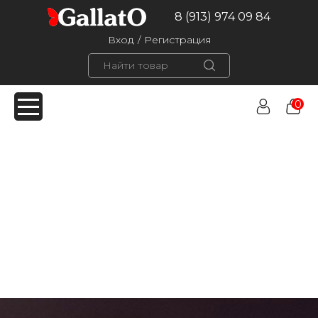
8 (913) 974 09 84
Вход
/
Регистрация
0